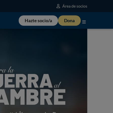
Área de socios
Hazte socio/a
Dona