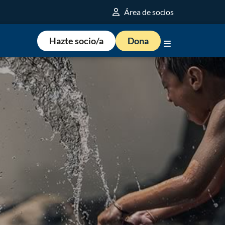
Área de socios
Hazte socio/a
Dona