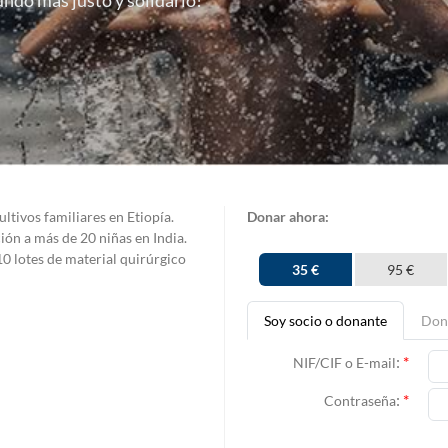
do más justo y solidario!
ultivos familiares en Etiopía.
Donar ahora:
ión a más de 20 niñas en India.
10 lotes de material quirúrgico
35 €
95 €
Soy socio o donante
Don
:
*
NIF/CIF o E-mail
:
*
Contraseña