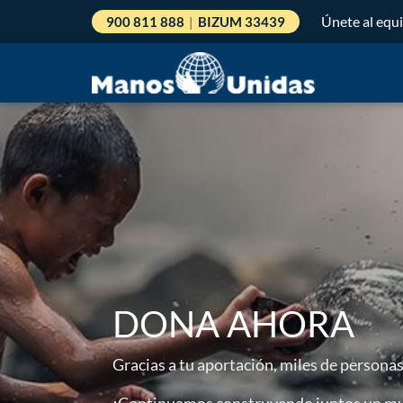
Únete al equ
900 811 888
|
BIZUM 33439
DONA AHORA
Gracias a tu aportación, miles de persona