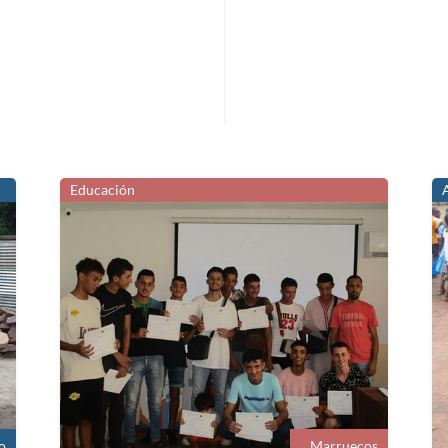
Educación
o
Marruecos