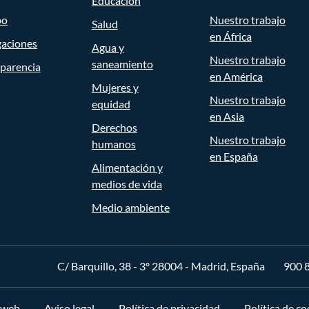
Educación
po
Nuestro trabajo
Salud
en África
gaciones
Agua y
Nuestro trabajo
saneamiento
parencia
en América
Mujeres y
Nuestro trabajo
equidad
en Asia
Derechos
Nuestro trabajo
humanos
en España
Alimentación y
medios de vida
Medio ambiente
C/ Barquillo, 38 - 3º 28004 - Madrid, España
900 
 web
Aviso legal
Política de privacidad
Política de co