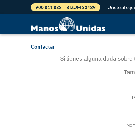
Únete al equ
900 811 888
|
BIZUM 33439
Contactar
Si tienes alguna duda sobre
Tam
P
Nom