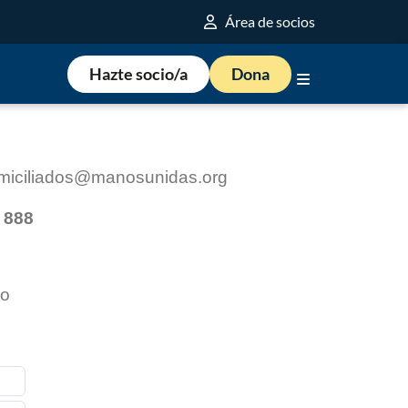
Área de socios
Hazte socio/a
Dona
domiciliados@manosunidas.org
1 888
io