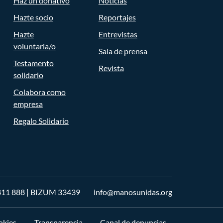
Haz un donativo
Noticias
Hazte socio
Reportajes
Hazte
Entrevistas
voluntaria/o
Sala de prensa
Testamento
Revista
solidario
Colabora como
empresa
Regalo Solidario
811 888
| BIZUM 33439
info@manosunidas.org
okies
Transparencia
Canal de denuncias