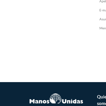
Apel
E-ma
Asu
Men
Qui
som