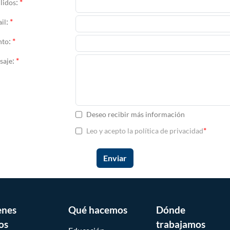
:
*
lidos
:
*
il
:
*
nto
:
*
saje
Deseo recibir más información
*
Leo y acepto la política de privacidad
enes
Qué hacemos
Dónde
os
trabajamos