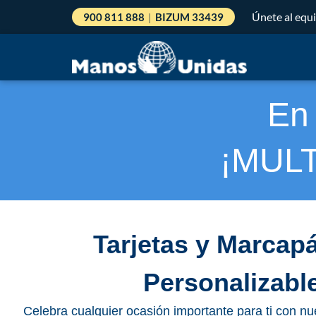
Únete al equ
900 811 888
|
BIZUM 33439
En
¡MULT
Tarjetas y Marcap
Personalizabl
Celebra cualquier ocasión importante para ti con nu