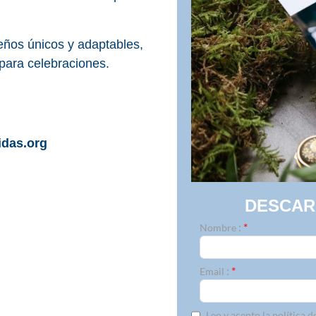
seños únicos y adaptables,
 para celebraciones.
das.org
DESCA
:
*
Nombre
:
*
Email
Leo y acepto la política d