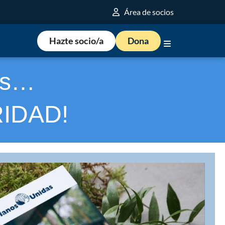
Área de socios
Hazte socio/a
Dona
es…
RIDAD!