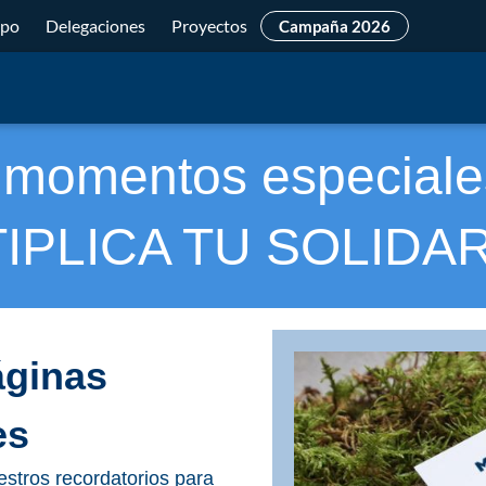
ipo
Delegaciones
Proyectos
Campaña 2026
 momentos especial
IPLICA TU SOLIDA
áginas
es
estros recordatorios para