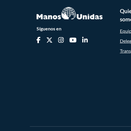
Qui
som
Síguenos en
Equi
Dele
Trans