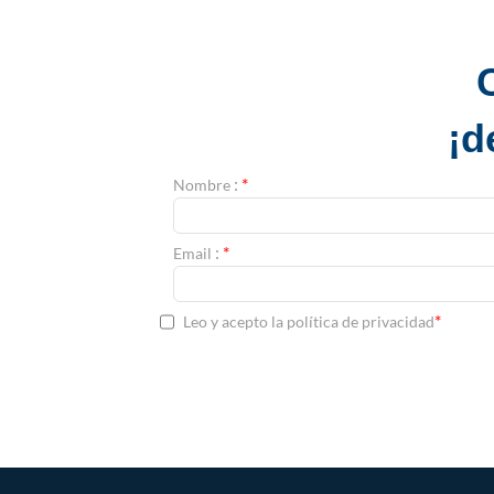
¡d
:
*
Nombre
:
*
Email
*
Leo y acepto la política de privacidad